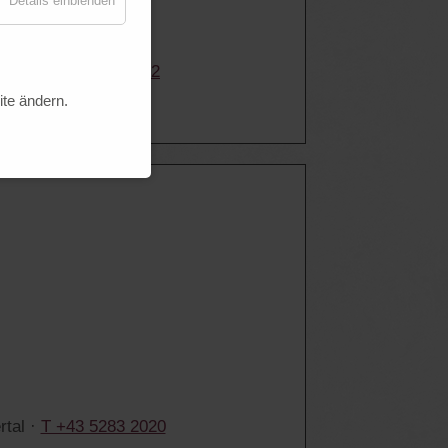
Details einblenden
ler ·
T +43 5282 2222
.at
ite ändern.
rtal ·
T +43 5283 2020