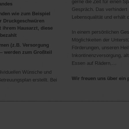
gerne die Zeit für einen S
andes
Gespräch. Das verhindert 
nden wie zum Beispiel
Lebensqualität und erhält d
er Druckgeschwüren
t ihrem Hausarzt, diese
In einem persönlichen Ges
bezahlt
Möglichkeiten der Unterstu
en (z.B. Versorgung
Förderungen, unseren Heil
– werden zum Großteil
Inkontinenzversorgung, al
Essen auf Rädern,…
dividuellen Wünsche und
Wir freuen uns über ein
etreuungsplan erstellt. Bei