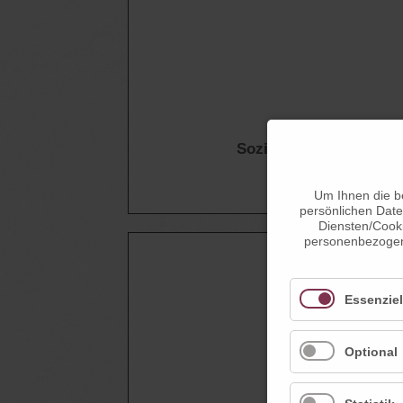
Sozial- und Gesundhei
sozials
Um Ihnen die b
persönlichen Date
Diensten/Cooki
personenbezogene
Essenziel
Optional