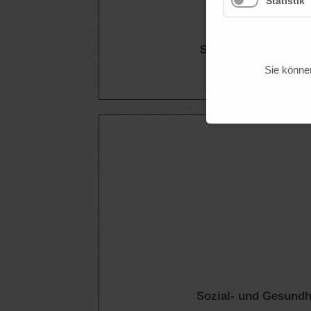
Statistik
Sozial- und Gesundh
so
Sie können
Sozial- und Gesund