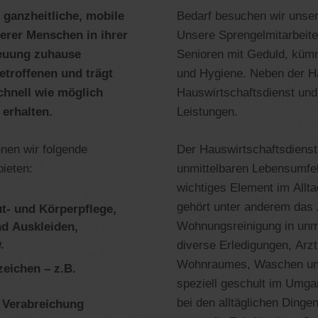
 ganzheitliche, mobile
Bedarf besuchen wir unser
terer Menschen in ihrer
Unsere Sprengelmitarbeiter
euung zuhause
Senioren mit Geduld, küm
etroffenen und trägt
und Hygiene. Neben der H
schnell wie möglich
Hauswirtschaftsdienst und
 erhalten.
Leistungen.
en wir folgende
Der Hauswirtschaftsdienst 
ieten:
unmittelbaren Lebensumfel
wichtiges Element im Allta
gehört unter anderem das 
- und Körperpflege,
Wohnungsreinigung in unm
nd Auskleiden,
.
diverse Erledigungen, Arz
Wohnraumes, Waschen und 
zeichen – z.B.
speziell geschult im Umga
bei den alltäglichen Ding
 Verabreichung