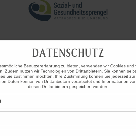
DATENSCHUTZ
tssprengel Mayrhofen ·
Einfahrt Mitte 427 · 6290 Mayrhofe
prengel@mayrhofen.tirol.gv.at
·
www.sozialsprengel-mayr
estmögliche Benutzererfahrung zu bieten, verwenden wir Cookies und v
n. Zudem nutzen wir Technologien von Drittanbietern. Sie können selb
es Sie zustimmen möchten. Ihre Zustimmung können Sie jederzeit zur
n Daten können von Drittanbietern verarbeitet und Informationen vo
diesen Drittanbietern gespeichert werden.
l