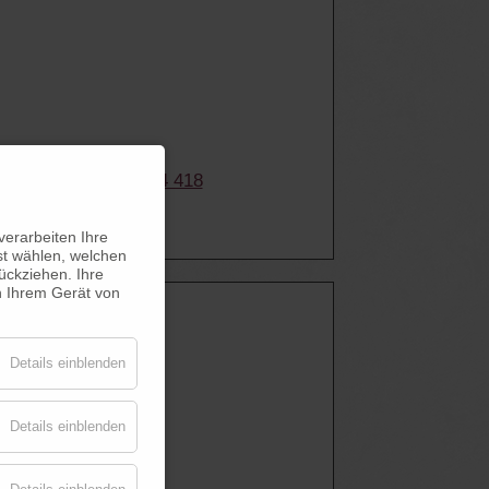
n ·
T +43 5285 63304 418
hofen.at
erarbeiten Ihre
st wählen, welchen
ückziehen. Ihre
n Ihrem Gerät von
Details einblenden
Details einblenden