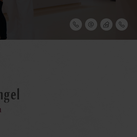
ngel
m