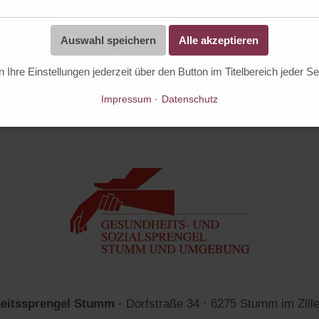
Auswahl speichern
Alle akzeptieren
eitssprengel Zell am Ziller ·
Unterdorf 2 · 6280 Zell am Zil
zialsprengel@gemeinde-zell.at
·
www.sozialsprengel-zell
 Ihre Einstellungen jederzeit über den Button im Titelbereich jeder Se
Impressum
Datenschutz
heitssprengel Stumm ·
Dorfstraße 34 · 6275 Stumm im Zille