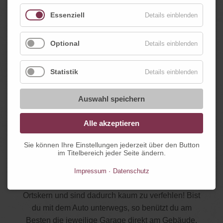
Essenziell
Details einblenden
Optional
Details einblenden
Statistik
Details einblenden
Auswahl speichern
Anfahrt
Alle akzeptieren
Dein Weg zu unseren Standorten in Mayrhofen
Sie können Ihre Einstellungen jederzeit über den Button
und Zell am Ziller
im Titelbereich jeder Seite ändern.
Impressum
Datenschutz
Unsere beiden Häuser befinden sich sehr zentral im
Ortskern und sind dadurch kaum zu verfehlen! Bist
du mit dem Auto unterwegs, so benützt du am
Besten die jeweilige Garage direkt am Gebäude.