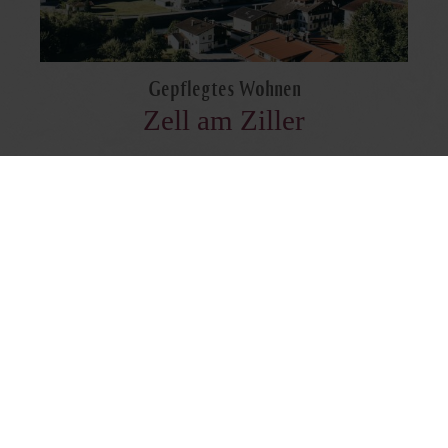
Gepflegtes Wohnen
Zell am Ziller
6280 Zell am Ziller · Gerlosstraße 5
T +43 5282 21875
E-Mail