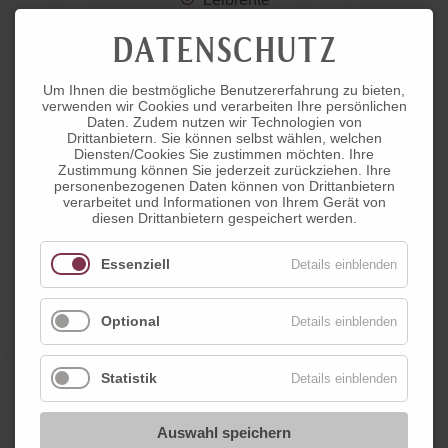
bei Witwen/Witwern das Abhandlungsprotokoll
DATENSCHUTZ
Um Ihnen die bestmögliche Benutzererfahrung zu bieten,
Anmeldeformular
verwenden wir Cookies und verarbeiten Ihre persönlichen
Daten. Zudem nutzen wir Technologien von
Drittanbietern. Sie können selbst wählen, welchen
Anmeldeformular / Heimanmeldung
(186,0
Diensten/Cookies Sie zustimmen möchten. Ihre
Zustimmung können Sie jederzeit zurückziehen. Ihre
KiB)
personenbezogenen Daten können von Drittanbietern
verarbeitet und Informationen von Ihrem Gerät von
diesen Drittanbietern gespeichert werden.
Checkliste benötigte Unterlagen
(35,9 KiB)
Essenziell
Details einblenden
Vom Land & Bund genehmigte Tarifsätze
(672,7 KiB)
Optional
Details einblenden
Statistik
Details einblenden
Auswahl speichern