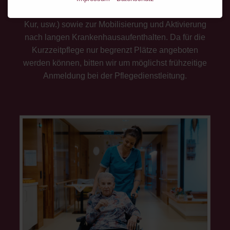
Entlastung der pflegenden Angehörigen (Urlaub,
Kur, usw.) sowie zur Mobilisierung und Aktivierung
nach langen Krankenhausaufenthalten. Da für die
Kurzzeitpflege nur begrenzt Plätze angeboten
werden können, bitten wir um möglichst frühzeitige
Anmeldung bei der Pflegedienstleitung.