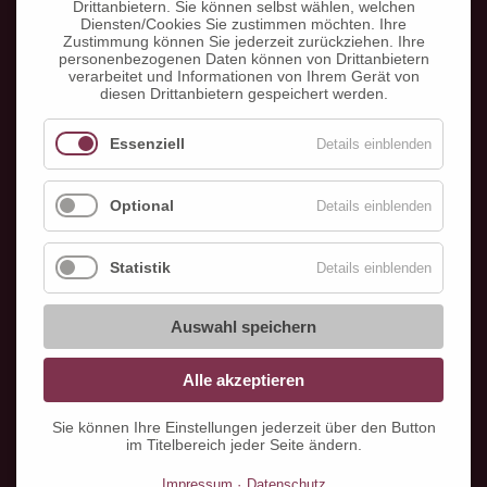
Drittanbietern. Sie können selbst wählen, welchen
Diensten/Cookies Sie zustimmen möchten. Ihre
Zustimmung können Sie jederzeit zurückziehen. Ihre
personenbezogenen Daten können von Drittanbietern
verarbeitet und Informationen von Ihrem Gerät von
diesen Drittanbietern gespeichert werden.
Essenziell
Details einblenden
Optional
Details einblenden
Statistik
Details einblenden
Auswahl speichern
Alle akzeptieren
Kurzzeitpflege
Sie können Ihre Einstellungen jederzeit über den Button
Durch die Kurzzeitpflege können pflegebedürftige
im Titelbereich jeder Seite ändern.
Menschen für einige Wochen stationär in unserem
Haus betreut und gepflegt werden. Dies dient zur
Impressum
Datenschutz