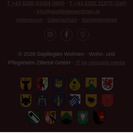
T +43 5285 63304 (Mhf)
·
T +43 5282 21875 (Zell)
·
info@gepflegteswohnen.at
Impressum
·
Datenschutz
·
Barrierefreiheit
© 2026 Gepflegtes Wohnen · Wohn- und
Pflegeheim Zillertal GmbH ·
by vielsaitig.media